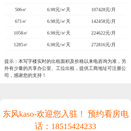
506㎡
6.98元/㎡天
107428元/月
671㎡
6.98元/㎡天
142458元/月
1058㎡
6.98元/㎡天
224622元/月
1285㎡
6.98元/㎡天
272816元/月
提示：本写字楼实时的出租面积及价格以来电咨询为准，另
外有少量的共享办公室、工位出租，提供工商地址可注册公
司，感谢您的支持！
东风kaso-欢迎您入驻！ 预约看房电
话：
18515424233