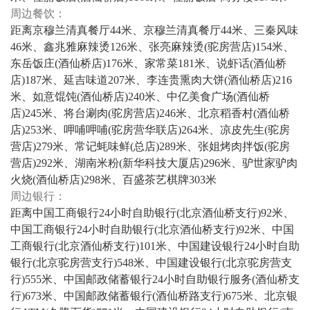
周边餐饮：
距离京穆兰清真餐厅44米、京穆兰清真餐厅44米、三秦风味
46米、鑫兆雅麻辣烫126米、张亮麻辣烫(驼房营店)154米、
东岳饭庄(酒仙桥店)176米、家常菜181米、说虾话(酒仙桥
店)187米、延吉味道207米、李连贵熏肉大饼(酒仙桥店)216
米、如意馄饨(酒仙桥店)240米、中亿美食广场(酒仙桥
店)245米、将台涮肉(驼房营店)246米、北京稻香村(酒仙桥
店)253米、呷哺呷哺(驼房营华联店)264米、凉皮先生(驼房
营店)279米、常记蚝味鲜(总店)289米、张姐烤肉拌饭(驼房
营店)292米、湖南米粉(新华科技大厦店)296米、驴世家驴肉
火烧(酒仙桥店)298米、百盛茶艺棋牌303米
周边银行：
距离中国工商银行24小时自助银行(北京酒仙桥支行)92米、
中国工商银行24小时自助银行(北京酒仙桥支行)92米、中国
工商银行(北京酒仙桥支行)101米、中国建设银行24小时自助
银行(北京驼房营支行)548米、中国建设银行(北京驼房营支
行)555米、中国邮政储蓄银行24小时自助银行服务(酒仙桥支
行)673米、中国邮政储蓄银行(酒仙桥路支行)675米、北京银