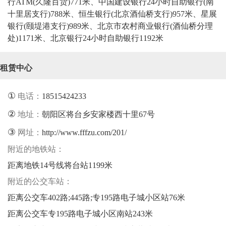
行ATM(久隆百货)771米、中国建设银行24小时自助银行(南
十里居支行)788米、恒生银行(北京酒仙桥支行)957米、星展
银行(颐堤港支行)989米、北京市农村商业银行(酒仙桥分理
处)1171米、北京银行24小时自助银行1192米
租赁中心
①
电话：
18515424233
②
地址：
朝阳区将台乡安家楼西十里67号
③
网址：
http://www.fffzu.com/201/
附近的地铁站：
距离地铁14号线将台站1199米
附近的公交车站：
距离公交车402路;445路;专195路电子城小区站76米
距离公交车专195路电子城小区南站243米