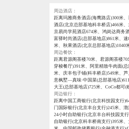
周边酒店：
距离玛雅商务酒店(海鹰路店)300米、
酒店(北京总部基地科丰桥店)466米、
京易尚学苑酒店674米、鸿岗达商务酒店
富驿时尚酒店(总部基地店)861米、速
米、秋果酒店(北京总部基地店)1040
周边餐饮：
距离君源阁茶楼70米、君源阁茶楼70
穿梭餐厅)391米、阿里精致牛肉面(总部
米、庆丰包子铺(科丰桥店)549米、芦
意枫墅—真味·中国菜(总部基地店)61
大王(总部基地店)725米、CoCo都可(
周边银行：
距离中国工商银行(北京科技园支行)6
门国际银行(北京丰台支行)245米、
24小时自助银行(北京丰台科技园支行)
自助银行(北京科丰桥南支行)395米、
米、中国邮政储蓄银行(金融港支行)