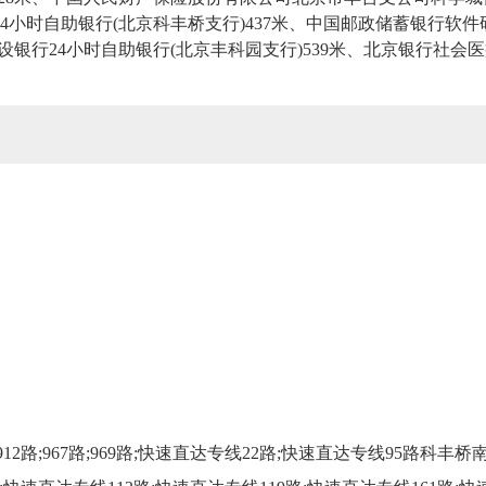
24小时自助银行(北京科丰桥支行)437米、中国邮政储蓄银行软件
建设银行24小时自助银行(北京丰科园支行)539米、北京银行社会医
路;912路;967路;969路;快速直达专线22路;快速直达专线95路科丰桥