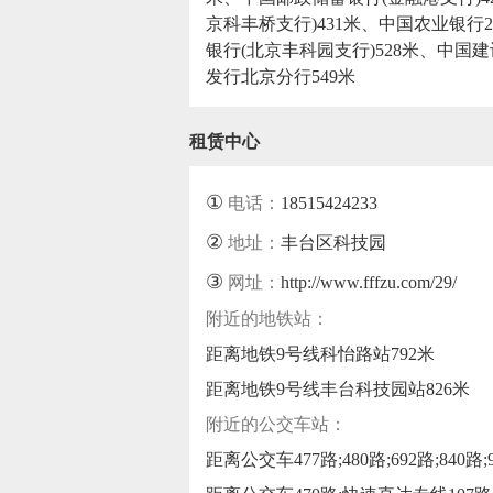
京科丰桥支行)431米、中国农业银行
银行(北京丰科园支行)528米、中国
发行北京分行549米
租赁中心
①
电话：
18515424233
②
地址：
丰台区科技园
③
网址：
http://www.fffzu.com/29/
附近的地铁站：
距离地铁9号线科怡路站792米
距离地铁9号线丰台科技园站826米
附近的公交车站：
距离公交车477路;480路;692路;840