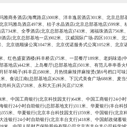
玛雅商务酒店(海鹰路店)300米、洋丰逸居酒店301米、北京总部基地
北京玛雅岛酒店497米、桔子水晶酒店(北京总部基地店)599米、
734米、全季酒店(北京总部基地店)743米、湘福珠酒店756米
8酒店(北京总部基地一店)902米、汉威国际广场-四区1031米、北
米、北京德顺缘公寓1047米、北京优诺服务式公寓1052米、北京诺
米、红色盛宴酒楼(科丰桥店)75米、一层餐厅189米、老妈味道(中
基地店)442米、上岛餐厅(总部基地店)501米、有范儿串串香火锅(
月轩羊蝎子(科丰店)580米、月热情麻辣拌麻辣烫(第6号档口可味汉
1米、食说江南(总部基地店)626米、下沉式美食广场688米、麦当
欧尚科兴店)728米、永和大王(科兴店)732米
4米、中国工商银行(北京科技园支行)64米、中国工商银行24小时
渤海银行24小时自助银行(总部基地支行)311米、华夏银行(丰台科
355米、华夏银行(北京丰台科技园支行)359米、中国银行(北京科
大连银行24小时自助银行(北京丰台支行)418米、中国邮政储蓄银行
428米、中国人民财产保险股份有限公司北京市丰台支公司科学城营