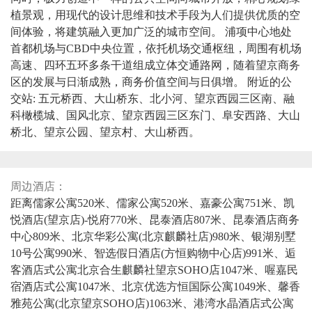
植景观，用现代的设计思维和技术手段为人们提供优质的空
间体验，将建筑融入更加广泛的城市空间。 浦项中心地处
首都机场与CBD中央位置，依托机场交通枢纽，周围有机场
高速、四环五环多条干道组成立体交通路网，随着望京商务
区的发展与日渐成熟，商务价值空间与日俱增。 附近的公
交站: 五元桥西、大山桥东、北小河、望京西园三区南、融
科橄榄城、国风北京、望京西园三区东门、阜安西路、大山
桥北、望京公园、望京村、大山桥西。
周边酒店：
距离儒家公寓520米、儒家公寓520米、嘉豪公寓751米、凯
悦酒店(望京店)-悦府770米、昆泰酒店807米、昆泰酒店商务
中心809米、北京华彩公寓(北京麒麟社店)980米、银湖别墅
10号公寓990米、智选假日酒店(方恒购物中心店)991米、逅
客酒店式公寓北京合生麒麟社望京SOHO店1047米、喔嘉民
宿酒店式公寓1047米、北京优选方恒国际公寓1049米、馨香
雅苑公寓(北京望京SOHO店)1063米、港湾水晶酒店式公寓