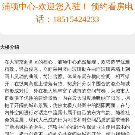
浦项中心-欢迎您入驻！ 预约看房电
话：
18515424233
大楼介绍
在大望京商务区的核心，浦项中心屹然显现，双塔造型优雅
精致，轻盈俊秀，立面采用竖向玻璃肋在曲面玻璃幕墙上刻
画出灵动的曲线，简洁含蓄。体量布局在横向空间上相互错
开，在纵向高度上错落有致。裙房部分以半围合的姿态与城
市形成对话，外在极大地丰富了城市的空间节奏，为城市人
群提供了优质的建造景致；内在最大限度地吸纳了阳光，拥
抱了开阔的城市景观，仿佛太极八卦图中的阴阳两面，在与
内外空间进行对话之中流露出属于自己的东方气韵。随着社
会的发展，现代人已成的行为习惯和对空间品质的需求诠释
了新地域性的诞生。浦项中心的设计在保证业主使用需求的
同时，极力创造不一样的公共空间向城市开放，精心规划绿